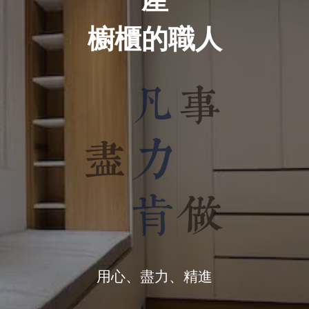
櫥櫃的職人
用心、盡力、精進