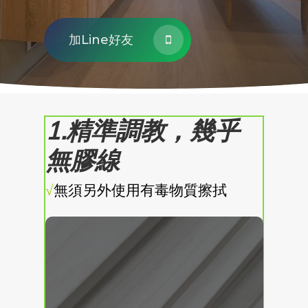
加Line好友
1.精準調教，幾乎
無膠線
√
無須另外使用有毒物質擦拭