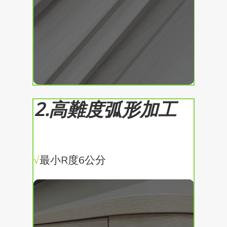
2.高難度弧形加工
√
最小R度6公分