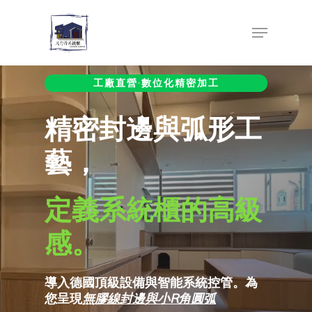
Skip
Menu
to
Close
main
Menu
content
工廠直營‧數位化精密加工
精密封邊與弧形工
藝，
定義系統櫃的高級
感。
導入德國頂級設備與智能系統控管。為
您呈現
無膠線封邊與小R角圓弧