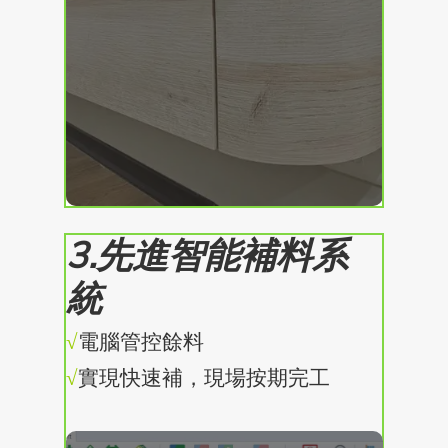
3.先進智能補料系
統
√
電腦管控餘料
√
實現快速補，現場按期完工