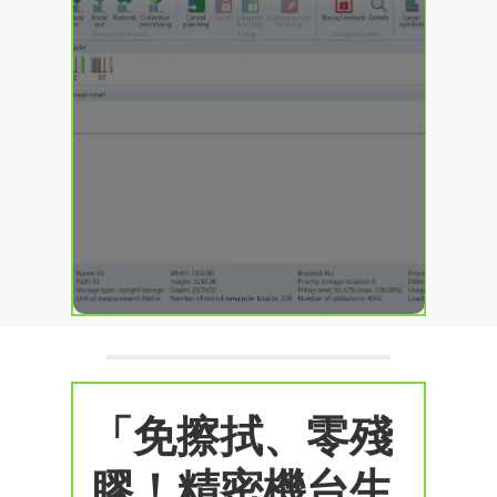
「免擦拭、零殘
膠！精密機台生